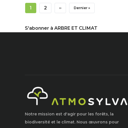
Pagination
Page
1
Page
2
Page
››
Dernière
Dernier »
Courante
Suivante
Page
S'abonner à ARBRE ET CLIMAT
Notre mission est d'agir pour les forêts, la
biodiversité et le climat. Nous œuvrons pour