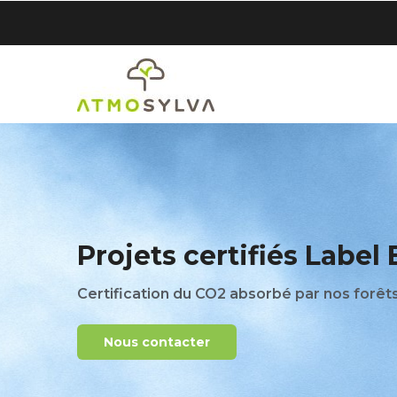
Aller
au
contenu
principal
Projets certifiés Label
Certification du CO2 absorbé par nos forêt
Nous contacter