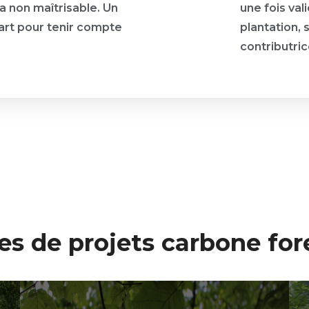
a non maîtrisable. Un
une fois val
part pour tenir compte
plantation, 
contributri
es de projets carbone for