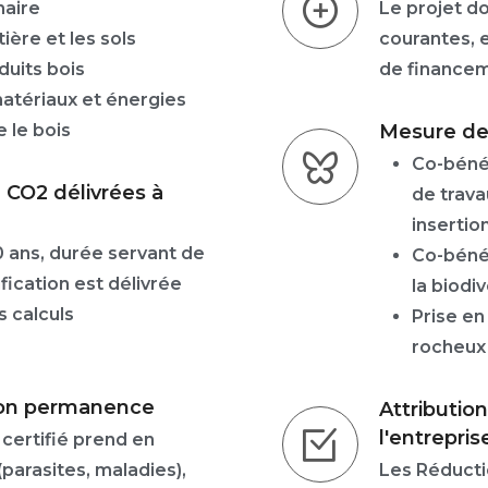
naire
Le projet do
ière et les sols
courantes, e
duits bois
de financem
matériaux et énergies
 le bois
Mesure de 
Co-béné
 CO2 délivrées à
de trava
insertion 
0 ans, durée servant de
Co-bénéf
fication est délivrée
la biodiv
s calculs
Prise en
rocheux 
 non permanence
Attributio
l'entrepris
certifié prend en
(parasites, maladies),
Les Réducti