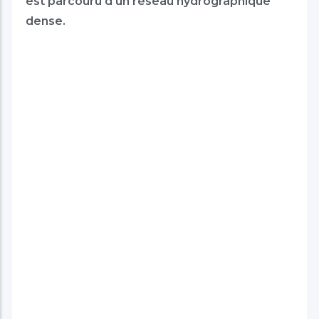
est parcouru d'un réseau hydrographique
dense.