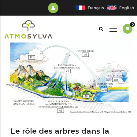
Aller
Français
English
au
contenu
0
principal
Le rôle des arbres dans la