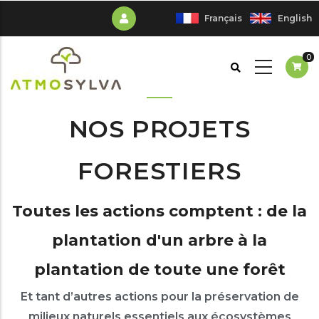
Aller
Français
English
au
contenu
0
principal
NOS PROJETS
FORESTIERS
Toutes les actions comptent : de la
plantation d'un arbre à la
plantation de toute une forêt
Et tant d’autres actions pour la préservation de
milieux naturels essentiels aux écosystèmes