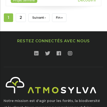
Découvrir
Projet terminé
Pagination
Page
1
Page
2
Page
Suivant ›
Dernière
Fin »
Courante
Suivante
Page
RESTEZ CONNECTÉS AVEC NOUS
Notre mission est d'agir pour les forêts, la biodiversité