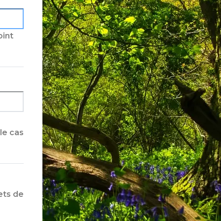
oint
le cas
ets de