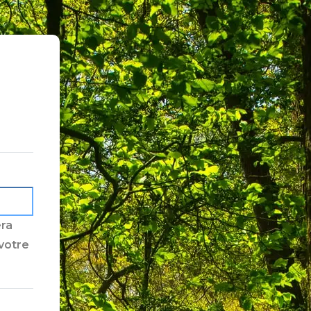
era
 votre