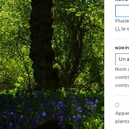
Plusi
(.), le
NOM P
Nom à
contr
contra
Appar
plant